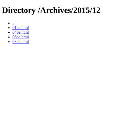
Directory /Archives/2015/12
..
01ba.html
04ba.html
06ba.html
08ba.html